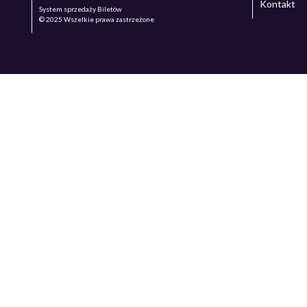
Kontakt
System sprzedaży Biletów
© 2025 Wszelkie prawa zastrzeżone