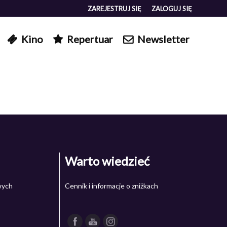
ZAREJESTRUJ SIĘ
ZALOGUJ SIĘ
0
Kino
Repertuar
Newsletter
0,00
PLN
14
5
Warto wiedzieć
wych
Cennik i informacje o zniżkach